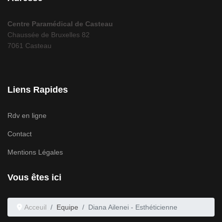
Centre Paramédical de Casteau
Chaussée de Bruxelles 82
7061 Casteau
Liens Rapides
Rdv en ligne
Contact
Mentions Légales
Vous êtes ici
Acceuil
Equipe
Diana Ailenei - Esthéticienne