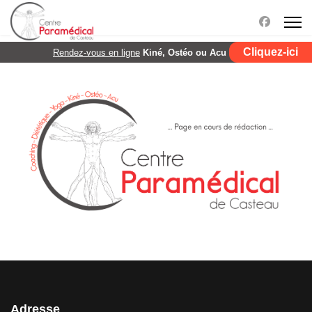
Cliquez-ici
Rendez-vous en ligne
Kiné, Ostéo ou Acu
Adresse