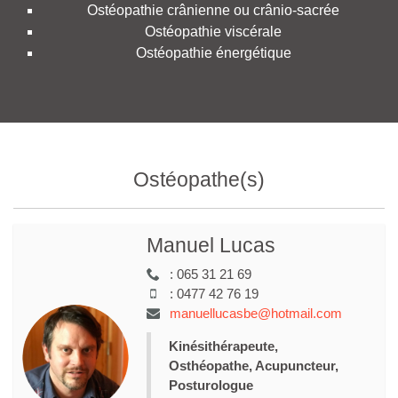
Ostéopathie crânienne ou crânio-sacrée
Ostéopathie viscérale
Ostéopathie énergétique
Ostéopathe(s)
Manuel Lucas
:
065 31 21 69
:
0477 42 76 19
manuellucasbe@hotmail.com
Kinésithérapeute,
Osthéopathe, Acupuncteur,
Posturologue