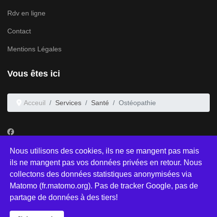
Rdv en ligne
Contact
Mentions Légales
Vous êtes ici
Acceuil
Services
Santé
Ostéopathie
Nous utilisons des cookies, ils ne se mangent pas mais
ils ne mangent pas vos données privées en retour. Nous
© 2019 Centre Paramédical de Casteau
collectons des données statistiques anonymisées via
Matomo (fr.matomo.org). Pas de tracker Google, pas de
partage de données à des tiers!
Ce site est hébergé par
Infomaniak
,
hébergeur écologique