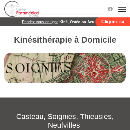
Cliquez-ici
Rendez-vous en ligne
Kiné, Ostéo ou Acu
Kinésithérapie à Domicile
Casteau, Soignies, Thieusies,
Neufvilles