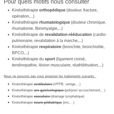
Pour quels motifs nous consulter
Kinésithérapie
orthopédique
(douleur, fracture,
opération,...)
Kinésithérapie
rhumatologique
(douleur chronique,
rhumatisme, fibromyalgie,...)
Kinésithérapie de
revalidation-rééducation
(cardio-
pulmonaire, revalidation à la marche,...)
Kinésithérapie
respiratoire
(bronchite, bronchiolite,
BPCO,...)
Kinésithérapie du
sport
(ligament croisé,
tendinopathie, lésion musculaire, réathlétisation,...)
Nous ne pouvons pas vous proposer les traitements suivants :
Kinésithérapie
vestibulaire
(VPPB, vertige,...)
Kinésithérapie
uro-gynécologique
(pré/post accouchement,...)
Kinésithérapie
vasculaire
(drainage lymphatique)
Kinésithérapie
neuro-pédiatrique
(imc,...)